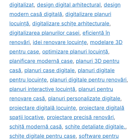
digitalizat
,
design digital arhitectural
,
design
modern casă digitală
,
digitalizare planuri
locuință
,
digitalizare schițe arhitecturale
,
digitalizarea planurilor casei
,
eficiență în
renovări
,
idei renovare locuințe
,
modelare 3D
pentru case
,
optimizare planuri locuință
,
planificare modernă case
,
planuri 3D pentru
casă
,
planuri case digitale
,
planuri digitale
pentru locuințe
,
planuri digitale pentru renovări
,
planuri interactive locuință
,
planuri pentru
renovare casă
,
planuri personalizate digitale
,
proiectare digitală locuințe
,
proiectare digitală
spații locative
,
proiectare precisă renovări
,
schiță modernă casă
,
schițe detaliate digitale.
,
schițe digitale pentru case
,
software pentru