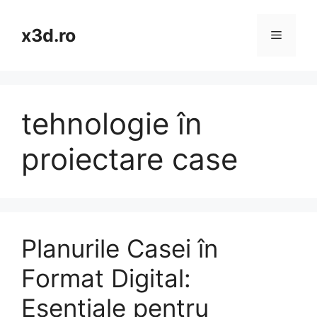
Skip
to
x3d.ro
Menu
content
tehnologie în
proiectare case
Planurile Casei în
Format Digital:
Esențiale pentru