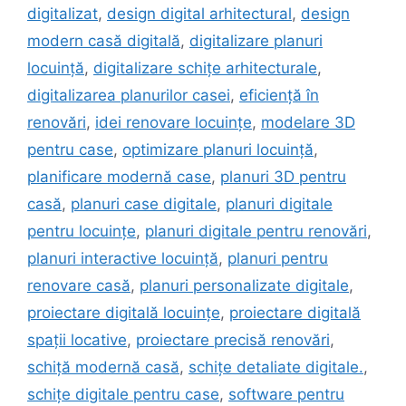
digitalizat
,
design digital arhitectural
,
design
modern casă digitală
,
digitalizare planuri
locuință
,
digitalizare schițe arhitecturale
,
digitalizarea planurilor casei
,
eficiență în
renovări
,
idei renovare locuințe
,
modelare 3D
pentru case
,
optimizare planuri locuință
,
planificare modernă case
,
planuri 3D pentru
casă
,
planuri case digitale
,
planuri digitale
pentru locuințe
,
planuri digitale pentru renovări
,
planuri interactive locuință
,
planuri pentru
renovare casă
,
planuri personalizate digitale
,
proiectare digitală locuințe
,
proiectare digitală
spații locative
,
proiectare precisă renovări
,
schiță modernă casă
,
schițe detaliate digitale.
,
schițe digitale pentru case
,
software pentru