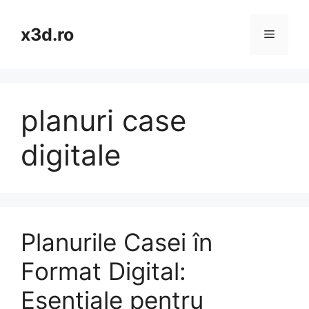
Skip
to
x3d.ro
Menu
content
planuri case
digitale
Planurile Casei în
Format Digital:
Esențiale pentru