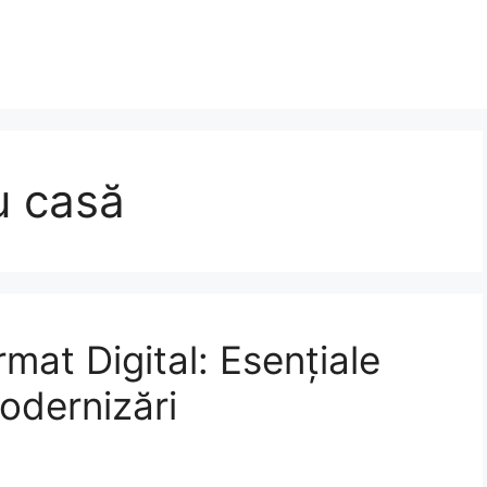
u casă
rmat Digital: Esențiale
odernizări