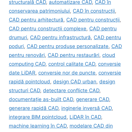
structurală CAD
,
automatizare CAD
,
CAD în
conservarea patrimoniului
,
CAD în construcții
,
CAD pentru arhitectură
,
CAD pentru construcții
,
CAD pentru construcții complexe
,
CAD pentru
drumuri
,
CAD pentru infrastructură
,
CAD pentru
poduri
,
CAD pentru produse personalizate
,
CAD
pentru renovări
,
CAD pentru restaurări
,
cloud
computing CAD
,
control calitate CAD
,
conversie
date LiDAR
,
conversie nor de puncte
,
conversie
rapidă pointcloud
,
design CAD urban
,
design
structuri CAD
,
detectare conflicte CAD
,
documentație as-built CAD
,
generare CAD
,
generare rapidă CAD
,
inginerie inversă CAD
,
integrare BIM pointcloud
,
LiDAR în CAD
,
machine learning în CAD
,
modelare CAD din