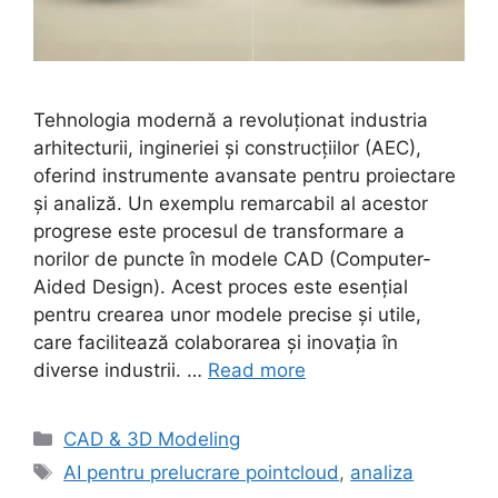
Tehnologia modernă a revoluționat industria
arhitecturii, ingineriei și construcțiilor (AEC),
oferind instrumente avansate pentru proiectare
și analiză. Un exemplu remarcabil al acestor
progrese este procesul de transformare a
norilor de puncte în modele CAD (Computer-
Aided Design). Acest proces este esențial
pentru crearea unor modele precise și utile,
care facilitează colaborarea și inovația în
diverse industrii. …
Read more
Categories
CAD & 3D Modeling
Tags
AI pentru prelucrare pointcloud
,
analiza