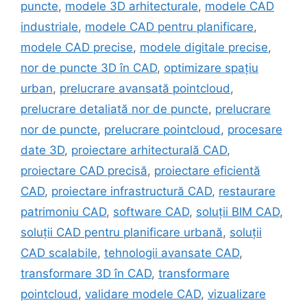
puncte
,
modele 3D arhitecturale
,
modele CAD
industriale
,
modele CAD pentru planificare
,
modele CAD precise
,
modele digitale precise
,
nor de puncte 3D în CAD
,
optimizare spațiu
urban
,
prelucrare avansată pointcloud
,
prelucrare detaliată nor de puncte
,
prelucrare
nor de puncte
,
prelucrare pointcloud
,
procesare
date 3D
,
proiectare arhitecturală CAD
,
proiectare CAD precisă
,
proiectare eficientă
CAD
,
proiectare infrastructură CAD
,
restaurare
patrimoniu CAD
,
software CAD
,
soluții BIM CAD
,
soluții CAD pentru planificare urbană
,
soluții
CAD scalabile
,
tehnologii avansate CAD
,
transformare 3D în CAD
,
transformare
pointcloud
,
validare modele CAD
,
vizualizare