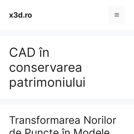
Skip
to
x3d.ro
Menu
content
CAD în
conservarea
patrimoniului
Transformarea Norilor
de Puncte în Modele