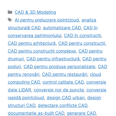
Categories
CAD & 3D Modeling
Tags
AI pentru prelucrare pointcloud
,
analiza
structurală CAD
,
automatizare CAD
,
CAD în
conservarea patrimoniului
,
CAD în construcții
,
CAD pentru arhitectură
,
CAD pentru construcții
,
CAD pentru construcții complexe
,
CAD pentru
drumuri
,
CAD pentru infrastructură
,
CAD pentru
poduri
,
CAD pentru produse personalizate
,
CAD
pentru renovări
,
CAD pentru restaurări
,
cloud
computing CAD
,
control calitate CAD
,
conversie
date LiDAR
,
conversie nor de puncte
,
conversie
rapidă pointcloud
,
design CAD urban
,
design
structuri CAD
,
detectare conflicte CAD
,
documentație as-built CAD
,
generare CAD
,