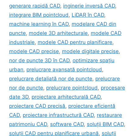
generare rapidă CAD
,
inginerie inversă CAD
,
integrare BIM pointcloud
,
LiDAR în CAD
,
machine learning în CAD
,
modelare CAD din
puncte
,
modele 3D arhitecturale
,
modele CAD
industriale
,
modele CAD pentru planificare
,
modele CAD precise
,
modele digitale precise
,
nor de puncte 3D în CAD
,
optimizare spațiu
urban
,
prelucrare avansată pointcloud
,
prelucrare detaliată nor de puncte
,
prelucrare
nor de puncte
,
prelucrare pointcloud
,
procesare
date 3D
,
proiectare arhitecturală CAD
,
proiectare CAD precisă
,
proiectare eficientă
CAD
,
proiectare infrastructură CAD
,
restaurare
patrimoniu CAD
,
software CAD
,
soluții BIM CAD
,
soluții CAD pentru planificare urbană
,
soluții