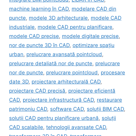
machine learning în CAD
,
modelare CAD din
puncte
,
modele 3D arhitecturale
,
modele CAD
industriale
,
modele CAD pentru planificare
,
modele CAD precise
,
modele digitale precise
,
nor de puncte 3D în CAD
,
optimizare spațiu
urban
,
prelucrare avansată pointcloud
,
prelucrare detaliată nor de puncte
,
prelucrare
nor de puncte
,
prelucrare pointcloud
,
procesare
date 3D
,
proiectare arhitecturală CAD
,
proiectare CAD precisă
,
proiectare eficientă
CAD
,
proiectare infrastructură CAD
,
restaurare
patrimoniu CAD
,
software CAD
,
soluții BIM CAD
,
soluții CAD pentru planificare urbană
,
soluții
CAD scalabile
,
tehnologii avansate CAD
,