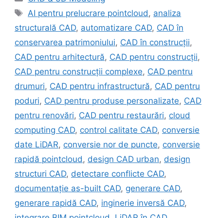
Tags
AI pentru prelucrare pointcloud
,
analiza
structurală CAD
,
automatizare CAD
,
CAD în
conservarea patrimoniului
,
CAD în construcții
,
CAD pentru arhitectură
,
CAD pentru construcții
,
CAD pentru construcții complexe
,
CAD pentru
drumuri
,
CAD pentru infrastructură
,
CAD pentru
poduri
,
CAD pentru produse personalizate
,
CAD
pentru renovări
,
CAD pentru restaurări
,
cloud
computing CAD
,
control calitate CAD
,
conversie
date LiDAR
,
conversie nor de puncte
,
conversie
rapidă pointcloud
,
design CAD urban
,
design
structuri CAD
,
detectare conflicte CAD
,
documentație as-built CAD
,
generare CAD
,
generare rapidă CAD
,
inginerie inversă CAD
,
integrare BIM pointcloud
,
LiDAR în CAD
,