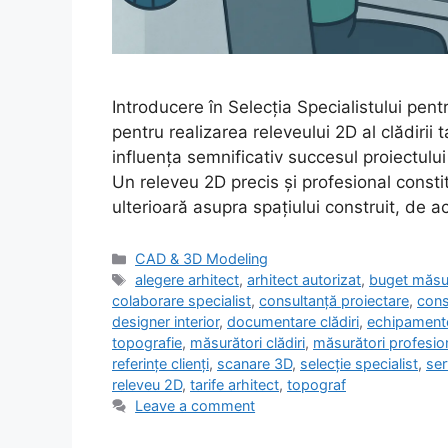
Introducere în Selecția Specialistului pe
pentru realizarea releveului 2D al clădirii 
influența semnificativ succesul proiectul
Un releveu 2D precis și profesional consti
ulterioară asupra spațiului construit, de a
Categories
CAD & 3D Modeling
Tags
alegere arhitect
,
arhitect autorizat
,
buget măsu
colaborare specialist
,
consultanță proiectare
,
cons
designer interior
,
documentare clădiri
,
echipament
topografie
,
măsurători clădiri
,
măsurători profesio
referințe clienți
,
scanare 3D
,
selecție specialist
,
ser
releveu 2D
,
tarife arhitect
,
topograf
Leave a comment