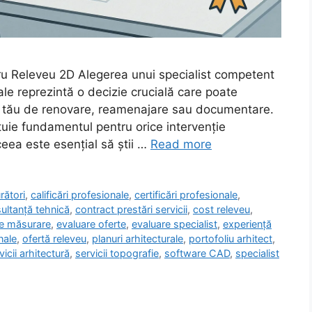
ntru Releveu 2D Alegerea unui specialist competent
tale reprezintă o decizie crucială care poate
ui tău de renovare, reamenajare sau documentare.
tuie fundamentul pentru orice intervenție
ceea este esențial să știi …
Read more
rători
,
calificări profesionale
,
certificări profesionale
,
ultanță tehnică
,
contract prestări servicii
,
cost releveu
,
e măsurare
,
evaluare oferte
,
evaluare specialist
,
experiență
nale
,
ofertă releveu
,
planuri arhitecturale
,
portofoliu arhitect
,
vicii arhitectură
,
servicii topografie
,
software CAD
,
specialist