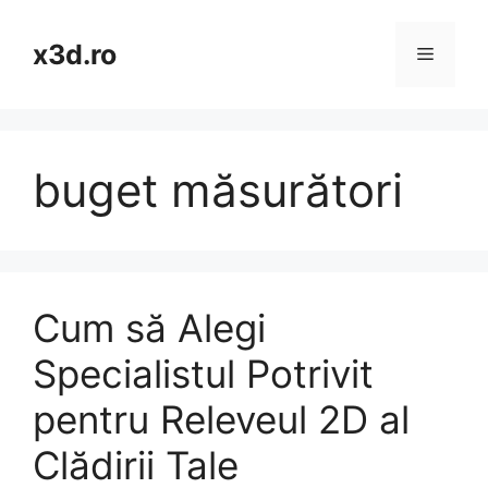
Skip
to
x3d.ro
Menu
content
buget măsurători
Cum să Alegi
Specialistul Potrivit
pentru Releveul 2D al
Clădirii Tale