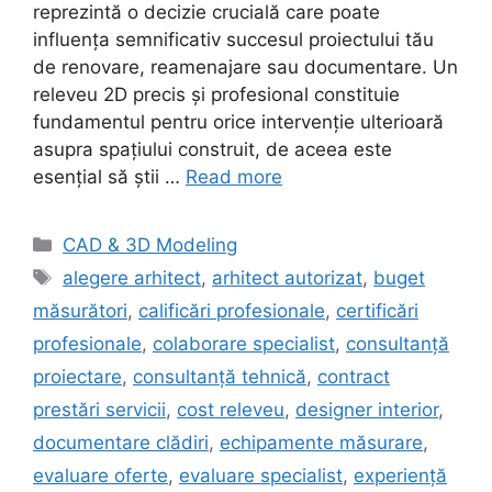
reprezintă o decizie crucială care poate
influența semnificativ succesul proiectului tău
de renovare, reamenajare sau documentare. Un
releveu 2D precis și profesional constituie
fundamentul pentru orice intervenție ulterioară
asupra spațiului construit, de aceea este
esențial să știi …
Read more
Categories
CAD & 3D Modeling
Tags
alegere arhitect
,
arhitect autorizat
,
buget
măsurători
,
calificări profesionale
,
certificări
profesionale
,
colaborare specialist
,
consultanță
proiectare
,
consultanță tehnică
,
contract
prestări servicii
,
cost releveu
,
designer interior
,
documentare clădiri
,
echipamente măsurare
,
evaluare oferte
,
evaluare specialist
,
experiență