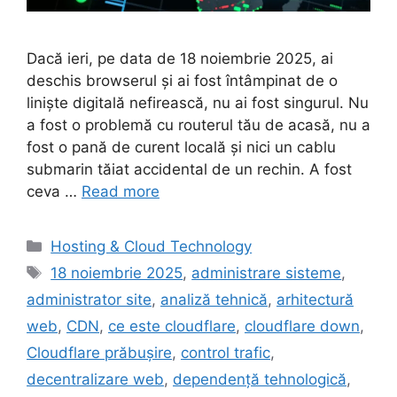
Dacă ieri, pe data de 18 noiembrie 2025, ai
deschis browserul și ai fost întâmpinat de o
liniște digitală nefirească, nu ai fost singurul. Nu
a fost o problemă cu routerul tău de acasă, nu a
fost o pană de curent locală și nici un cablu
submarin tăiat accidental de un rechin. A fost
ceva …
Read more
Categories
Hosting & Cloud Technology
Tags
18 noiembrie 2025
,
administrare sisteme
,
administrator site
,
analiză tehnică
,
arhitectură
web
,
CDN
,
ce este cloudflare
,
cloudflare down
,
Cloudflare prăbușire
,
control trafic
,
decentralizare web
,
dependență tehnologică
,