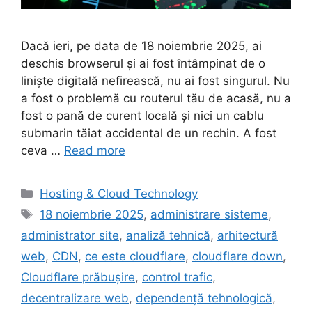
Dacă ieri, pe data de 18 noiembrie 2025, ai
deschis browserul și ai fost întâmpinat de o
liniște digitală nefirească, nu ai fost singurul. Nu
a fost o problemă cu routerul tău de acasă, nu a
fost o pană de curent locală și nici un cablu
submarin tăiat accidental de un rechin. A fost
ceva …
Read more
Categories
Hosting & Cloud Technology
Tags
18 noiembrie 2025
,
administrare sisteme
,
administrator site
,
analiză tehnică
,
arhitectură
web
,
CDN
,
ce este cloudflare
,
cloudflare down
,
Cloudflare prăbușire
,
control trafic
,
decentralizare web
,
dependență tehnologică
,