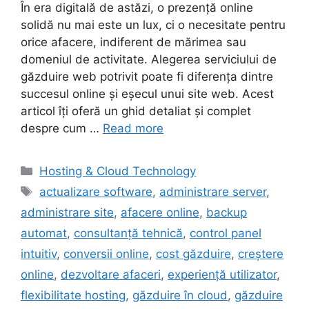
În era digitală de astăzi, o prezență online
solidă nu mai este un lux, ci o necesitate pentru
orice afacere, indiferent de mărimea sau
domeniul de activitate. Alegerea serviciului de
găzduire web potrivit poate fi diferența dintre
succesul online și eșecul unui site web. Acest
articol îți oferă un ghid detaliat și complet
despre cum …
Read more
Categories
Hosting & Cloud Technology
Tags
actualizare software
,
administrare server
,
administrare site
,
afacere online
,
backup
automat
,
consultanță tehnică
,
control panel
intuitiv
,
conversii online
,
cost găzduire
,
creștere
online
,
dezvoltare afaceri
,
experiență utilizator
,
flexibilitate hosting
,
găzduire în cloud
,
găzduire