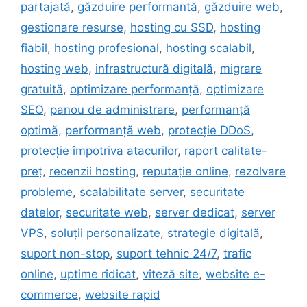
partajată
,
găzduire performantă
,
găzduire web
,
gestionare resurse
,
hosting cu SSD
,
hosting
fiabil
,
hosting profesional
,
hosting scalabil
,
hosting web
,
infrastructură digitală
,
migrare
gratuită
,
optimizare performanță
,
optimizare
SEO
,
panou de administrare
,
performanță
optimă
,
performanță web
,
protecție DDoS
,
protecție împotriva atacurilor
,
raport calitate-
preț
,
recenzii hosting
,
reputație online
,
rezolvare
probleme
,
scalabilitate server
,
securitate
datelor
,
securitate web
,
server dedicat
,
server
VPS
,
soluții personalizate
,
strategie digitală
,
suport non-stop
,
suport tehnic 24/7
,
trafic
online
,
uptime ridicat
,
viteză site
,
website e-
commerce
,
website rapid