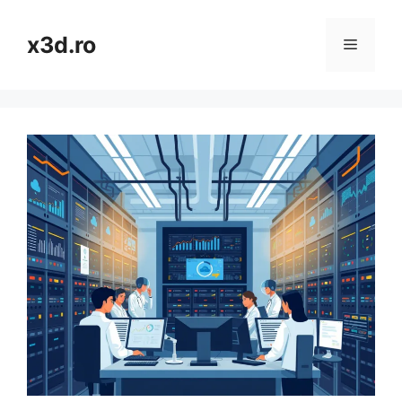
Skip
to
x3d.ro
Menu
content