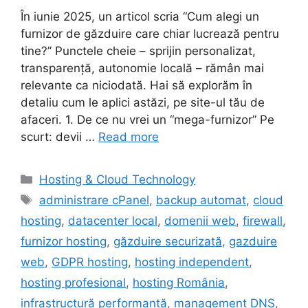
În iunie 2025, un articol scria “Cum alegi un
furnizor de găzduire care chiar lucrează pentru
tine?” Punctele cheie – sprijin personalizat,
transparență, autonomie locală – rămân mai
relevante ca niciodată. Hai să explorăm în
detaliu cum le aplici astăzi, pe site-ul tău de
afaceri. 1. De ce nu vrei un “mega-furnizor” Pe
scurt: devii …
Read more
Categories
Hosting & Cloud Technology
Tags
administrare cPanel
,
backup automat
,
cloud
hosting
,
datacenter local
,
domenii web
,
firewall
,
furnizor hosting
,
găzduire securizată
,
gazduire
web
,
GDPR hosting
,
hosting independent
,
hosting profesional
,
hosting România
,
infrastructură performantă
,
management DNS
,