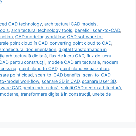
e
ced CAD technology
,
architectural CAD models
,
tools
,
architectural technology tools
,
beneficii scan-to-CAD
,
ruction
,
CAD modeling workflow
,
CAD software for
rsie point cloud în CAD
,
converting point cloud to CAD
,
 architectural documentation
,
digital transformation in
e arhitecturală digitală
,
flux de lucru CAD
,
flux de lucru
 CAD pentru construcții
,
modele CAD arhitecturale
,
modern
ocessing
,
point cloud to CAD
,
point cloud visualization
,
sare point cloud
,
scan-to-CAD benefits
,
scan-to-CAD
to-model workflow
,
scanare 3D în CAD
,
scanare laser 3D
,
tware CAD pentru arhitectură
,
soluții CAD pentru arhitectură
,
e moderne
,
transformare digitală în construcții
,
unelte de