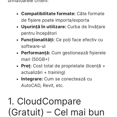
următoarele criterii:
Compatibilitate formate:
Câte formate
de fișiere poate importa/exporta
Ușurință în utilizare:
Curba de învățare
pentru începători
Funcționalități:
Ce poți face efectiv cu
software-ul
Performanță:
Cum gestionează fișierele
mari (50GB+)
Preț:
Cost total de proprietate (licență +
actualizări + training)
Integrare:
Cum se conectează cu
AutoCAD, Revit, etc.
1. CloudCompare
(Gratuit) – Cel mai bun