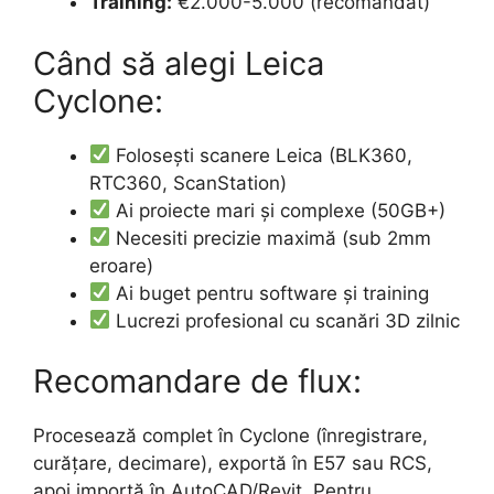
Training:
€2.000-5.000 (recomandat)
Când să alegi Leica
Cyclone:
Folosești scanere Leica (BLK360,
RTC360, ScanStation)
Ai proiecte mari și complexe (50GB+)
Necesiti precizie maximă (sub 2mm
eroare)
Ai buget pentru software și training
Lucrezi profesional cu scanări 3D zilnic
Recomandare de flux:
Procesează complet în Cyclone (înregistrare,
curățare, decimare), exportă în E57 sau RCS,
apoi importă în AutoCAD/Revit. Pentru