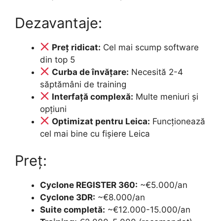
Dezavantaje:
Preț ridicat:
Cel mai scump software
din top 5
Curba de învățare:
Necesită 2-4
săptămâni de training
Interfață complexă:
Multe meniuri și
opțiuni
Optimizat pentru Leica:
Funcționează
cel mai bine cu fișiere Leica
Preț:
Cyclone REGISTER 360:
~€5.000/an
Cyclone 3DR:
~€8.000/an
Suite completă:
~€12.000-15.000/an