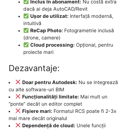
Inclus în abonament:
Nu costă extra
dacă ai deja AutoCAD/Revit
Ușor de utilizat:
Interfață modernă,
intuitivă
ReCap Photo:
Fotogrametrie inclusă
(drone, camere)
Cloud processing:
Opțional, pentru
proiecte mari
Dezavantaje:
Doar pentru Autodesk:
Nu se integrează
cu alte software-uri BIM
Funcționalități limitate:
Mai mult un
“ponte” decât un editor complet
Fișiere mari:
Formatul RCS poate fi 2-3x
mai mare decât originalul
Dependență de cloud:
Unele funcții