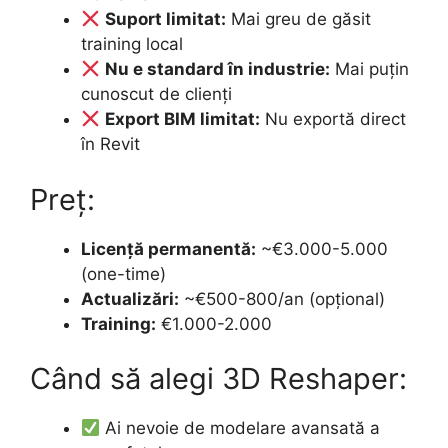
Suport limitat:
Mai greu de găsit
training local
Nu e standard în industrie:
Mai puțin
cunoscut de clienți
Export BIM limitat:
Nu exportă direct
în Revit
Preț:
Licență permanentă:
~€3.000-5.000
(one-time)
Actualizări:
~€500-800/an (opțional)
Training:
€1.000-2.000
Când să alegi 3D Reshaper:
Ai nevoie de modelare avansată a