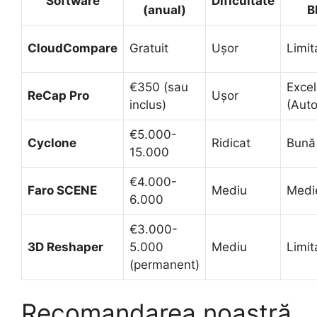
Software
Dificultate
(anual)
B
CloudCompare
Gratuit
Ușor
Limit
€350 (sau
Exce
ReCap Pro
Ușor
inclus)
(Aut
€5.000-
Cyclone
Ridicat
Bună
15.000
€4.000-
Faro SCENE
Mediu
Medi
6.000
€3.000-
3D Reshaper
5.000
Mediu
Limit
(permanent)
Recomandarea noastră