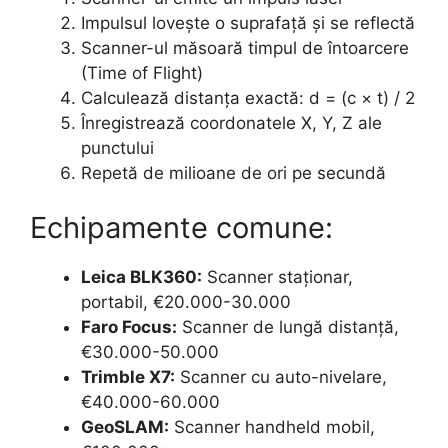
Impulsul lovește o suprafață și se reflectă
Scanner-ul măsoară timpul de întoarcere
(Time of Flight)
Calculează distanța exactă: d = (c × t) / 2
Înregistrează coordonatele X, Y, Z ale
punctului
Repetă de milioane de ori pe secundă
Echipamente comune:
Leica BLK360:
Scanner staționar,
portabil, €20.000-30.000
Faro Focus:
Scanner de lungă distanță,
€30.000-50.000
Trimble X7:
Scanner cu auto-nivelare,
€40.000-60.000
GeoSLAM:
Scanner handheld mobil,