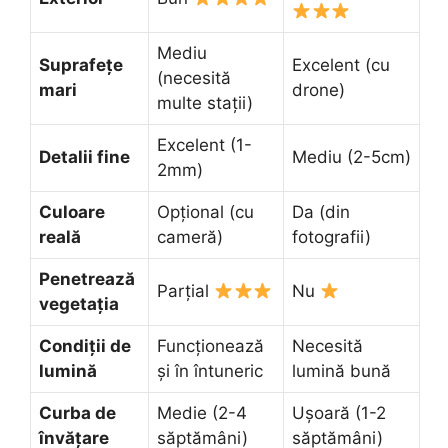
Mediu
Suprafețe
Excelent (cu
(necesită
mari
drone)
multe stații)
Excelent (1-
Detalii fine
Mediu (2-5cm)
2mm)
Culoare
Opțional (cu
Da (din
reală
cameră)
fotografii)
Penetrează
Parțial
Nu
vegetația
Condiții de
Funcționează
Necesită
lumină
și în întuneric
lumină bună
Curba de
Medie (2-4
Ușoară (1-2
învățare
săptămâni)
săptămâni)