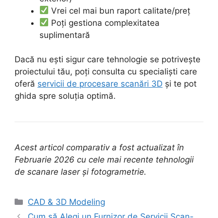
Vrei cel mai bun raport calitate/preț
Poți gestiona complexitatea
suplimentară
Dacă nu ești sigur care tehnologie se potrivește
proiectului tău, poți consulta cu specialiști care
oferă
servicii de procesare scanări 3D
și te pot
ghida spre soluția optimă.
Acest articol comparativ a fost actualizat în
Februarie 2026 cu cele mai recente tehnologii
de scanare laser și fotogrametrie.
Categories
CAD & 3D Modeling
Cum să Alegi un Furnizor de Servicii Scan-